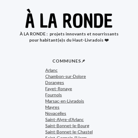
À LA RONDE : projets innovants et nourrissants
pour habitant(e)s du Haut-Livradois ❤️
COMMUNES📌
Arlanc
Chambon-sur-Dolore
Doranges
Fayet-Ronaye
Fournols
Marsac-en-Livradois
Mayres
Novacelles
Saint-Alyre-d'Arlanc
Saint-Bonnet-le-Bourg
Saint-Bonnet-le-Chastel
Saint-Germain-l'Herm