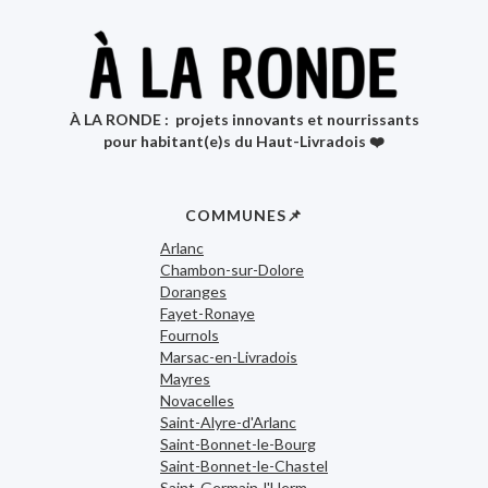
À LA RONDE : projets innovants et nourrissants
pour habitant(e)s du Haut-Livradois ❤️
COMMUNES📌
Arlanc
Chambon-sur-Dolore
Doranges
Fayet-Ronaye
Fournols
Marsac-en-Livradois
Mayres
Novacelles
Saint-Alyre-d'Arlanc
Saint-Bonnet-le-Bourg
Saint-Bonnet-le-Chastel
Saint-Germain-l'Herm