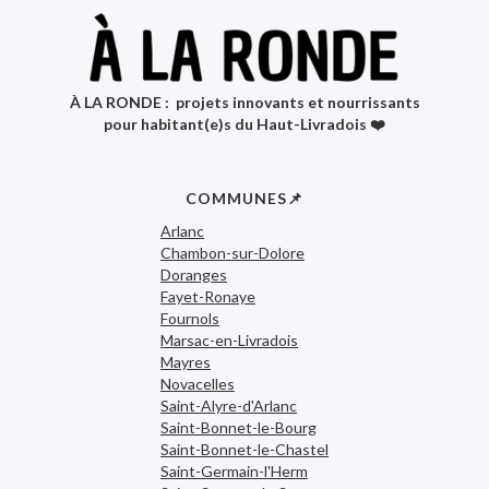
À LA RONDE : projets innovants et nourrissants
pour habitant(e)s du Haut-Livradois ❤️
COMMUNES📌
Arlanc
Chambon-sur-Dolore
Doranges
Fayet-Ronaye
Fournols
Marsac-en-Livradois
Mayres
Novacelles
Saint-Alyre-d'Arlanc
Saint-Bonnet-le-Bourg
Saint-Bonnet-le-Chastel
Saint-Germain-l'Herm