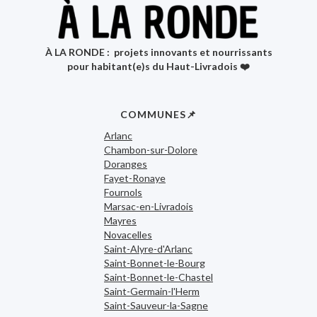
À LA RONDE : projets innovants et nourrissants
pour habitant(e)s du Haut-Livradois ❤️
COMMUNES📌
Arlanc
Chambon-sur-Dolore
Doranges
Fayet-Ronaye
Fournols
Marsac-en-Livradois
Mayres
Novacelles
Saint-Alyre-d'Arlanc
Saint-Bonnet-le-Bourg
Saint-Bonnet-le-Chastel
Saint-Germain-l'Herm
Saint-Sauveur-la-Sagne