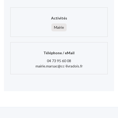
Activités
Mairie
Téléphone / eMail
04 73 95 60 08
mairie.marsac@cc-livradois.fr