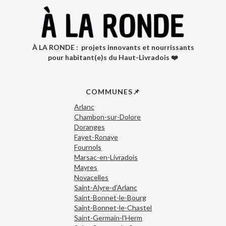
À LA RONDE : projets innovants et nourrissants
pour habitant(e)s du Haut-Livradois ❤️
COMMUNES📌
Arlanc
Chambon-sur-Dolore
Doranges
Fayet-Ronaye
Fournols
Marsac-en-Livradois
Mayres
Novacelles
Saint-Alyre-d'Arlanc
Saint-Bonnet-le-Bourg
Saint-Bonnet-le-Chastel
Saint-Germain-l'Herm