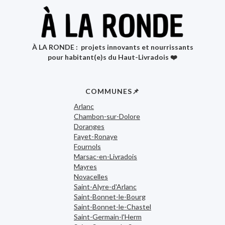
À LA RONDE : projets innovants et nourrissants
pour habitant(e)s du Haut-Livradois ❤️
COMMUNES📌
Arlanc
Chambon-sur-Dolore
Doranges
Fayet-Ronaye
Fournols
Marsac-en-Livradois
Mayres
Novacelles
Saint-Alyre-d'Arlanc
Saint-Bonnet-le-Bourg
Saint-Bonnet-le-Chastel
Saint-Germain-l'Herm