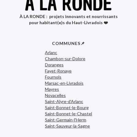
À LA RONDE : projets innovants et nourrissants
pour habitant(e)s du Haut-Livradois ❤️
COMMUNES📌
Arlanc
Chambon-sur-Dolore
Doranges
Fayet-Ronaye
Fournols
Marsac-en-Livradois
Mayres
Novacelles
Saint-Alyre-d'Arlanc
Saint-Bonnet-le-Bourg
Saint-Bonnet-le-Chastel
Saint-Germain-l'Herm
Saint-Sauveur-la-Sagne