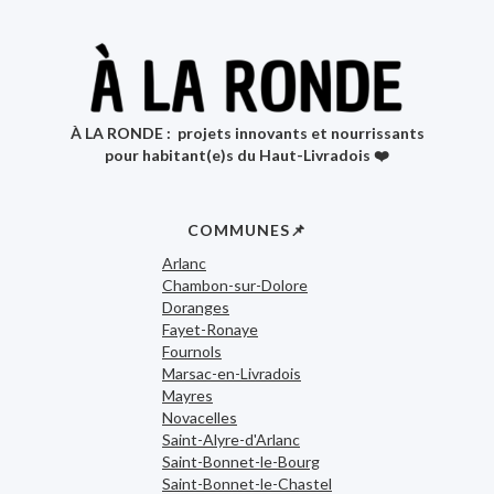
À LA RONDE : projets innovants et nourrissants
pour habitant(e)s du Haut-Livradois ❤️
COMMUNES📌
Arlanc
Chambon-sur-Dolore
Doranges
Fayet-Ronaye
Fournols
Marsac-en-Livradois
Mayres
Novacelles
Saint-Alyre-d'Arlanc
Saint-Bonnet-le-Bourg
Saint-Bonnet-le-Chastel