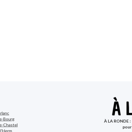
rlanc
le-Bourg
À LA RONDE : 
e-Chastel
pour
-l'Herm