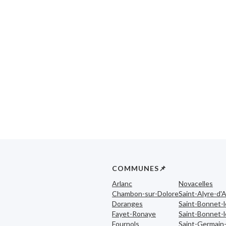
COMMUNES📌
Arlanc
Novacelles
Chambon-sur-Dolore
Saint-Alyre-d'A
Doranges
Saint-Bonnet-
Fayet-Ronaye
Saint-Bonnet-l
Fournols
Saint-Germain