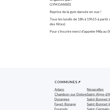
GYM DANSÉE
Reprise de la gym dansée en vue !
Tous les lundis de 18h à 19h15 à partir
des fêtes)
Pour s'inscrire merci d'appeler Mila au 
COMMUNES📌
Arlanc
Novacelles
Chambon-sur-Dolore
Saint-Alyre-d'A
Doranges
Saint-Bonnet-
Fayet-Ronaye
Saint-Bonnet-l
Fournols
Saint-Germain