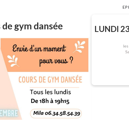
EP
s de gym dansée
LUNDI 2
les
S