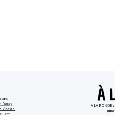
rlanc
le-Bourg
À LA RONDE : 
e-Chastel
pour
-l'Herm