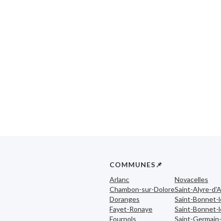
COMMUNES📌
Arlanc
Novacelles
Chambon-sur-Dolore
Saint-Alyre-d'A
Doranges
Saint-Bonnet-
Fayet-Ronaye
Saint-Bonnet-l
Fournols
Saint-Germain