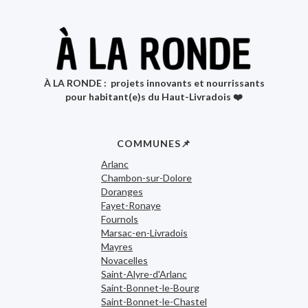
À LA RONDE : projets innovants et nourrissants
pour habitant(e)s du Haut-Livradois ❤️
COMMUNES📌
Arlanc
Chambon-sur-Dolore
Doranges
Fayet-Ronaye
Fournols
Marsac-en-Livradois
Mayres
Novacelles
Saint-Alyre-d'Arlanc
Saint-Bonnet-le-Bourg
Saint-Bonnet-le-Chastel