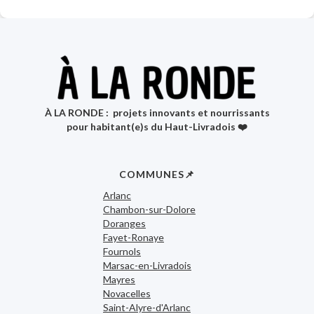
À LA RONDE : projets innovants et nourrissants
pour habitant(e)s du Haut-Livradois ❤️
COMMUNES📌
Arlanc
Chambon-sur-Dolore
Doranges
Fayet-Ronaye
Fournols
Marsac-en-Livradois
Mayres
Novacelles
Saint-Alyre-d'Arlanc