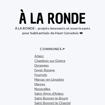
À LA RONDE : projets innovants et nourrissants
pour habitant(e)s du Haut-Livradois ❤️
COMMUNES📌
Arlanc
Chambon-sur-Dolore
Doranges
Fayet-Ronaye
Fournols
Marsac-en-Livradois
Mayres
Novacelles
Saint-Alyre-d'Arlanc
Saint-Bonnet-le-Bourg
Saint-Bonnet-le-Chastel