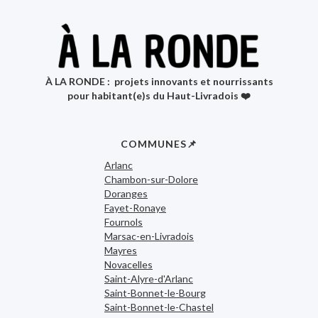
À LA RONDE : projets innovants et nourrissants
pour habitant(e)s du Haut-Livradois ❤️
COMMUNES📌
Arlanc
Chambon-sur-Dolore
Doranges
Fayet-Ronaye
Fournols
Marsac-en-Livradois
Mayres
Novacelles
Saint-Alyre-d'Arlanc
Saint-Bonnet-le-Bourg
Saint-Bonnet-le-Chastel