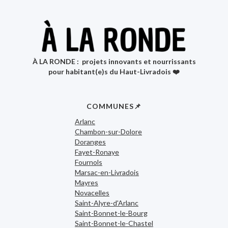
À LA RONDE : projets innovants et nourrissants
pour habitant(e)s du Haut-Livradois ❤️
COMMUNES📌
Arlanc
Chambon-sur-Dolore
Doranges
Fayet-Ronaye
Fournols
Marsac-en-Livradois
Mayres
Novacelles
Saint-Alyre-d'Arlanc
Saint-Bonnet-le-Bourg
Saint-Bonnet-le-Chastel